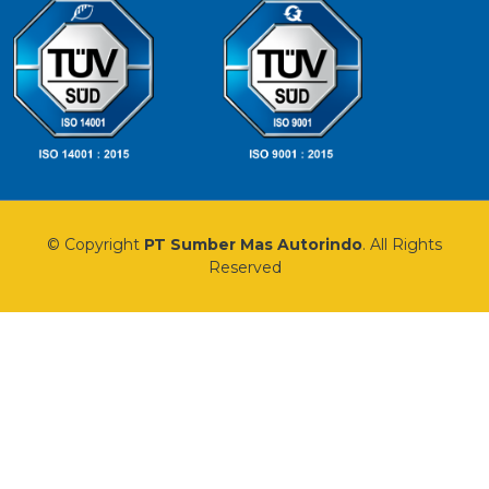
© Copyright
PT Sumber Mas Autorindo
. All Rights
Reserved